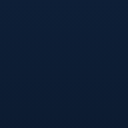
稳稳抓紧球，避免被干扰而脱手，这种选择不仅安
全，也极具视觉冲击。第三 是对落地保护的成熟处理
高强度扣篮往往伴随落地风险，但博伊尔斯在空中调
整身体重心、确保双脚或单脚顺利落地的能力，使得
这套战术得以在高频率中反复运转，而不会因伤病隐
患被迫削减使用次数。
值得注意的是 双手飞扣并不只是一种“秀”，而是在高