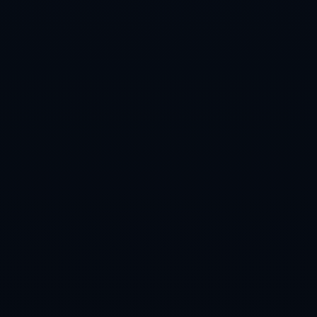
3战绩，斩获WE对阵FRK第一局MVP
2026-08-08
贝林厄姆首开纪录助英格兰旗开得胜，欧洲
杯首战告捷
2026-08-08
欧洲杯出场次数榜单：德国战车领跑，俄罗
斯紧追不舍
2026-08-08
订阅我们
亚新app（rxxfsb.cn）「阿文力荐」 亚新平台