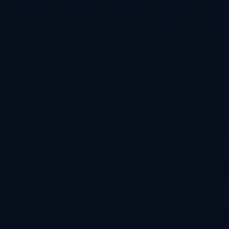
速度与勇气抢在补防封顶前完成终结。这种战术演化
说明 在高水平的对抗中，胜负很多时候不再是简单的
“战术跑得是否标准”，而是对微小空隙的把握与临场适
应能力。
从个人配合到团队哲学 谢德与博伊尔斯带来的启示