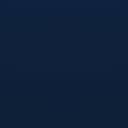
里。
博伊尔斯双手飞扣 决定比赛的终极宣言
如果说谢德的击地传球是充满智慧与耐心的铺垫，那
博伊尔斯双手飞扣则是毫不掩饰的情绪爆发。一个高
质量的双手飞扣，不只是两分入账那么简单，它往往
会带来三个连锁反应 一是振奋己方士气，二是直接打
击对手心理，三是在观众与对手心中树立“禁区统治者”
的形象，让之后的每一次持球都自带压迫感。
博伊尔斯的双手飞扣有几个鲜明特点 第一 是起跳的决
断力极强 没有多余犹豫，他几乎在接球的一瞬间就完
成了起跳动作，将谢德传球给予的那点时间优势完全
转化为高度和力量。第二 是空中的抗干扰能力 无论身
后有没有追帽者，侧面有没有协防，他都选择用双手