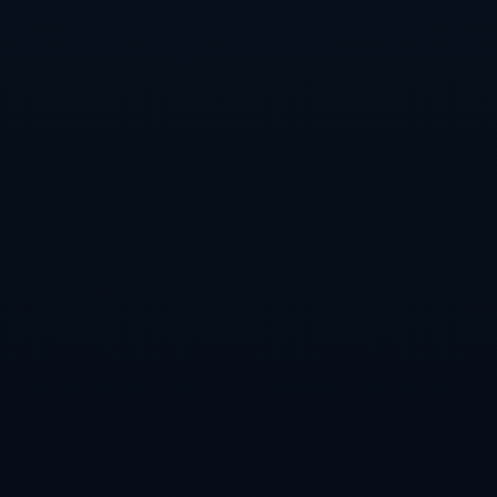
提交
搜索
栏目导航