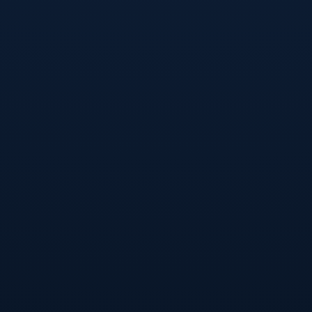
豪门替补的生存困境
卡里乌斯的经历并非个例。在豪门球队中，许多替补
球员都面临类似的困境：出场机会少、压力巨大、状
态难以维持。以曼联的替补门将罗梅罗为例，尽管他
在有限的出场时间里表现出色，但始终无法撼动德赫
亚的主力位置，最终选择离队寻找新机会。这样的案
例提醒我们，足球世界中，球员不仅需要实力，还需
要在对的时间、对的地点找到属于自己的位置。