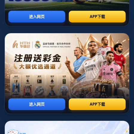
卡里乌斯的名字对于利物浦球迷来说并不陌生。2016
年，他以470万英镑的身价从美因茨加盟红军，一度
被认为是球队未来的主力门将。然而，2018年欧冠决
赛对阵皇马的比赛成为了他职业生涯的转折点。在那
场比赛中，他接连出现低级失误，导致球队最终失
利。那一刻，
卡里乌斯
的名字被贴上了“失误”的标签，
球迷的信任和俱乐部的耐心也随之消磨殆尽。
尽管赛后有报道指出他在比赛前可能遭受了脑震荡，
但这一事件的影响已无法挽回。随后，他被租借至贝
西克塔斯和柏林联合等球队，试图重拾状态。然而，
频繁的租借并未带来职业生涯的复苏，反而让他逐渐
淡出主流视野。
一年半仅出战两场的原因分析
回到利物浦后，卡里乌斯几乎失去了所有出场机会。