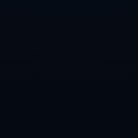
官网登录入口，支持网页与移动端同步体验，全
天候
亚新app（rxxfsb.cn）「阿文力荐」 亚新平台官网登录入
口，支持网页与移动端同步体验，全天候...