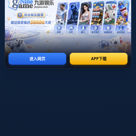
制造破门机会。此外，队内的核心球员能否发挥稳
定，将成为左右比赛胜负的关键环节。
上海海港：豪门球队能否延续强势状态？
上海海港作为中超联赛的传统劲旅，拥有强大的阵容
深度和豪门底蕴。在前两轮比赛中，球队展现了超凡
的竞争力，球员之间默契度高，尤其是核心攻击手与
边路快马的配合，有效撕裂了对手防线。
值得关注的是，上海海港在客场作战时通常能表现出
令人惊叹的适应能力。虽然客场环境和气氛可能不如
主场友好，但球队习惯用自信心和技术去掌控局面。
舒淇刚加入的外援以及新晋本土小将的组合，是球队
目前深化进攻体系的一大亮点。
双方近期表现分析：一场势均力敌的较量