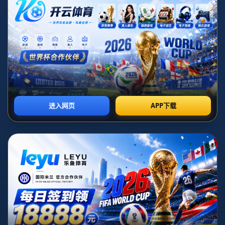
Admin
新闻资讯
青岛西海岸对决上海海港：第3轮焦点之战
第3轮青岛西海岸对战上海海港一触即发
中超联赛火热开战
，第3轮比赛将迎来一场备受关注的
焦点战——青岛西海岸对阵实力强劲的上海海港。这场
对决不仅是两支球队的正面较量，更将是球迷们对技
战术、球员表现和关键时刻的全面检验。谁能在这场
比赛中笑到最后？让我们一探究竟。