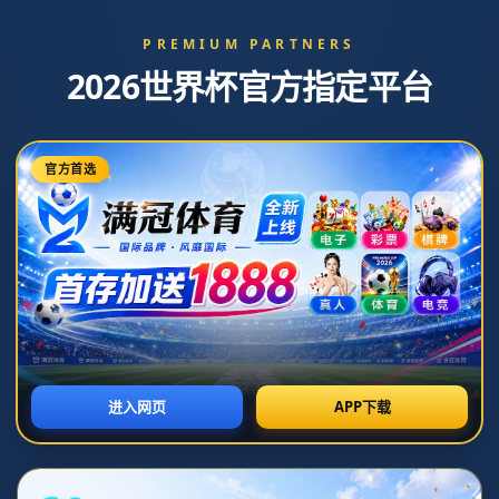
新闻资讯
网站首页
新闻资讯
2025-12-27T07:30:09+08:00