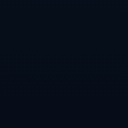
栏目导航
关于我们
服务优势
团队介绍
新闻资讯
联系我们
热门新闻
高志丹会见世界赛艇联合会主席