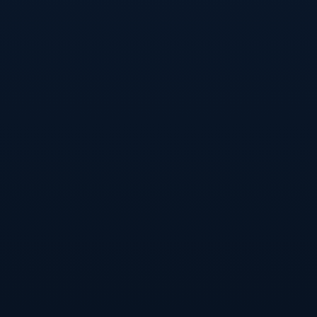
首节开始就展现出
“我不仅能跟你打对攻 还能逼你跟着
我的节奏打”
的自信。当球队发现自己在多次回合中都
能通过转移球和团队配合制造出高质量机会时，这种
心理上的优势就不断被强化，最终变成全队无球跑动
更加积极、有球进攻更加果断的良性循环。与此太阳
在比分被逐渐拉开之后，反而开始显得急躁，单打比
重上升，战术执行度下降，这样的对比更凸显出雷霆
在
心理层面和比赛掌控力上的成长
。
数据背后的含义 命中率只是表象
如果只看技术统计，可能会发现雷霆全队命中率、三
分命中数、助攻次数等多项数据全面压制太阳，似乎
“大胜”只是因为手感更好。但当把镜头拉远，就会发现
这些漂亮数据的背后，是合理的出手选择和精细的战
术执行：外线三分并非盲目投射，而是在
多次传导球