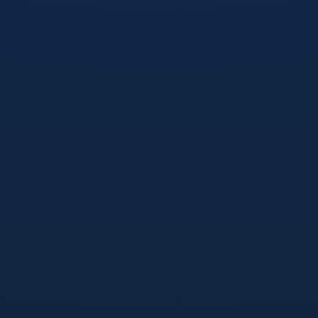
战术层面的拆解 快与准的完美融合
如果要概括这场雷霆大胜太阳的战术特征，用两个词
最贴切：
“速度”
与
“决断”
。雷霆在攻防转换中的推进
速度明显快于对手，这既体现在后场抢下篮板后一推
到底的快攻，也体现在半场进攻中通过快速转移球打
乱防守站位。太阳在退防上并非不努力，但面对雷霆
这种
一传、二传就找到空位三分
的流畅性，仍显得略
显被动。更关键的是决断。很多年轻球队常常会在三
威胁位置犹豫：到底是突破、投篮还是再传多一次
球。而在这场比赛中，雷霆的持球人只要看到对方防
线出现细微错位，就立刻做出选择——该突就突、该投
就投、该分球就分球，没有多余的停顿，不给防守重
置的时间。