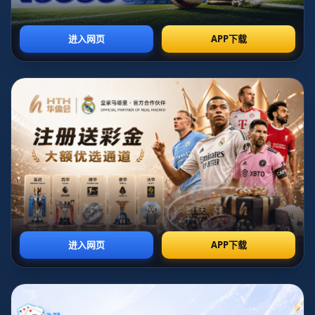
当一支球队以
“多点开花 雷霆大胜太阳”
的方式登上头
条，人们往往只记住了悬殊的比分和华丽的数据，却
忽略了这场比赛真正透露出的深层信息——那是一场关
于体系成熟、角色觉醒以及球队气质改变的集中展
示。表面上看，是雷霆在四节比赛里把太阳防线打得
千疮百孔；更深层次上，则是年轻球队完成自我升
级、从依赖核心到全民皆兵的一次阶段性跃迁。这种
胜利不仅是一场普通的常规赛胜场，而更像是一份宣
言：不再做只靠个人天赋的“神经刀”，而要做可以靠整