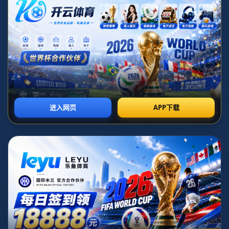
Admin
新闻资讯
多点开花 雷霆大胜太阳
多点开花的背后 是体系的全面觉醒