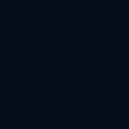
“多点开花 雷霆大胜太阳”
不仅是一场比赛的缩影，更
是现代篮球演进方向的一个缩影。随着对数据与战术
的深入研究，联盟越来越清楚地认识到：单靠超级球
星的个人能力，可以赢下一些比赛，却很难长期统治
季后赛。真正稳定的强队，往往都是可以把对手逼入
两难选择的球队——你可以选择堵住我们的第一进攻
点，但你没办法同时掐灭所有点。当雷霆这样的年轻
球队，开始用多点开花的方式去击溃一支成熟强队，
这实际上标志着一种新的竞争格局正在形成：
整体性
+多核驱动
的打法，会越来越成为主流，那些仍停留在
单核、双核单打主导模式的球队，将在未来的强强对
话中面临更多压力。
分享至: