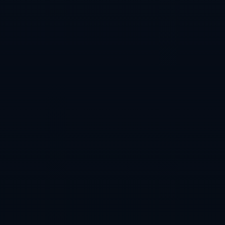
提交
搜索