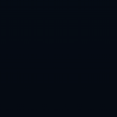
维多利亚：从不爱足球到因梅西加盟迈阿密
而改变看法
2026-08-08
日职联焦点战：东京绿茵冲击首胜对阵京都
不死鸟比分前瞻
2026-08-08
西媒：弗洛伦蒂诺关注恩佐 视他为克罗斯
接班人
2026-08-08
世俱杯16强出炉！皇城仁、巴黎国米豪强
云集
2026-08-08