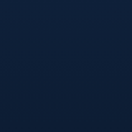
角色球员的觉醒 多点开花的真正基石
大胜从来不是靠一个人打出来的
。哪怕是最耀眼的核
心，也需要身边的角色球员在关键节点站出来。雷霆
能够多点开花，最重要的一点就是一批角色球员完成
了从“配角”到“战术支点”的转变：外线有人能稳定拉开
空间，让对手不敢收缩防守；锋线有人能在转换中一
条龙冲到篮下，给对手施加身体压力；内线有人在挡
拆之后既能顺下吃饼，也能在高位完成手递手和策
应。这样的层层嵌套，让太阳的防守几乎无从选择——
包夹核心，弱侧就会被无情惩罚；守联防，外线投手
会一轮轮地以三分回应；单防不协防，又扛不住对手
连续的突破和冲击。
案例解析 一回合看懂雷霆进攻的升级
以比赛中一个典型回合为例：雷霆核心后场持球推