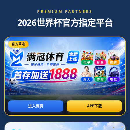
新闻资讯
网站首页
新闻资讯
2026-03-14T07:30:09+08:00