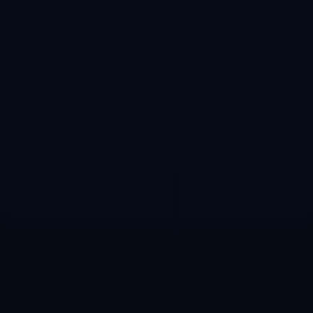
栏目导航
关于我们
服务优势
团队介绍
新闻资讯
联系我们
热门新闻