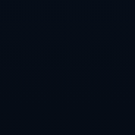
提交
搜索
栏目导航
关于我们