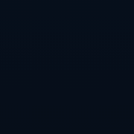
分享至:
需求表单