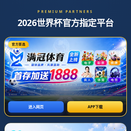
新闻资讯
网站首页
新闻资讯
2026-02-10T07:30:07+08:00