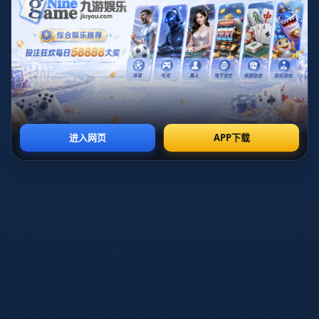
斯洛特选择在68分钟将其撤下 这不仅是对球员当场状
态的直接否定 更像是对球队整体竞赛节奏的一次紧急
校正 换人时间点落在70分钟之前 通常意味主帅对首发
布置不满意 甚至已经在为下一场做心理预案 对一名身
价1.5亿的核心候补人选来说 这无疑是一种极具信号性
的操作 外界解读为“斯洛特已经对其暂时死心”并不夸
张 至少在这场比赛和短期计划中 他已经不再是第一选
择。
从战术角度看 斯洛特的足球理念强调紧凑高位逼抢 快
节奏传递 以及连续性压迫 这与克洛普时期的“重金属足
球”在气质上相近 但在细节上更加追求线路清晰与整体
协同性 这就要求前场球员不仅要有个人能力 还要在无
球时高效执行逼抢与回防 数次冲刺之后仍能保持技战
术纪律 本场比赛中 标王在这些维度上表现乏力 无论是
压迫线路的选择 还是与边路队友之间的协同补位 都显