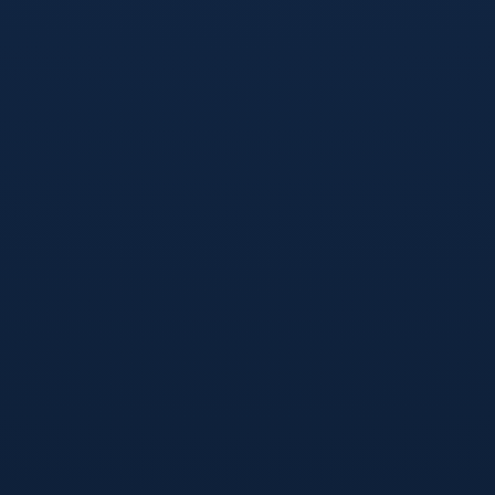
得略微脱节 更致命的是 他在持球时的犹豫 让球队几次
潜在的反击机会戛然而止。
当一名被寄予厚望的进攻核心在68分钟里交出5项关键
数据挂零的答卷 这意味着什么 首先 他没有完成预期中
的输出角色 无论是射门威胁还是为队友创造机会都接
近隐身 其次 这侧面反映出他在新体系中尚未找到合适
的“站位与节奏感” 很可能还停留在过去角色定位的惯
性中 评分6.5虽然不至于灾难 但对于身价和地位而言
已经远低于心理安全线 一旦这种状态在几场比赛中形
成趋势 标王就会从“不可或缺”转变为“可有可无”。
回顾近几年欧洲足坛 类似高价球员陷入困境的案例并
不少见 某位英超豪门的前锋在以破队史转会费加盟后
首季同样经历了长时间的踢法不适应 数据低迷 替补起
伏 直到主帅在战术上做出大幅度调整 才重新解锁其进