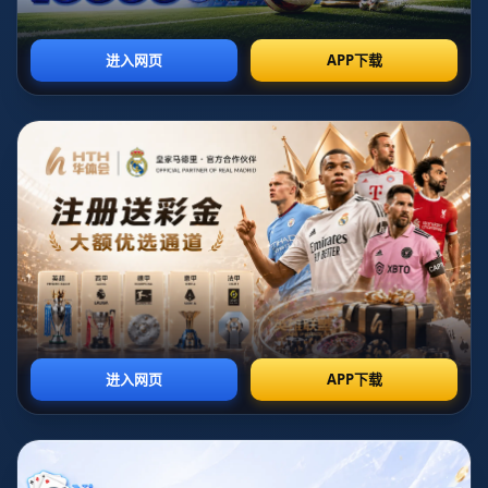
零重建的球队 而是一支已经拥有成熟体系 球迷期待值
极高的豪门 在这种环境下 1.5亿标王的每一次触球 每一
次失误 每一次被换下 都被无限放大 本场比赛中 标王
在进攻端的射门关键传球成功过人等几项主要攻击数
据全部挂零 只剩下无效跑动和零星回撤 却无法为球队
带来节奏上的改变 在数据面前 即便技术再细腻 名气再
响亮 也很难让教练继续“耐心等待”。