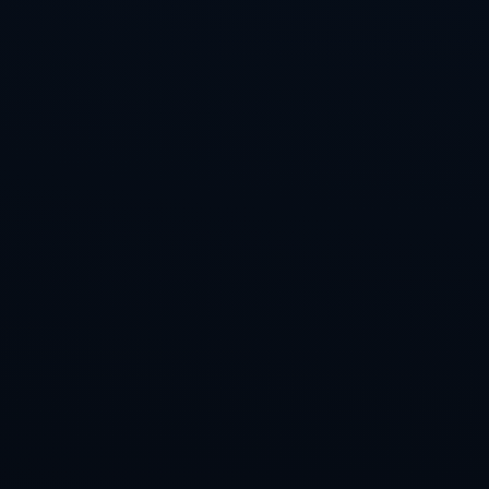
其一是联赛结构与青训输出问题 近年来，意甲的整
并不稳定，外援与短期引援占据了大量关键位置。
在进攻线上的储备并不像往日那样厚实。当你在关
体系也难以持续兑现胜利。
其二是战术理念的摇摆与迟疑 意大利传统的以防守
“过于保守”。2012年前后，以普兰德利为代表的
让人看到转型希望，但这股潮流并未在国家队和整个
击，也未完全完成现代控球与高位逼抢的升级，处在
其三则是心理层面的压力与身份认同危机 连续错过
都被放大为“历史灾难的重演”。球员在如此环境下
带着巨大的心理暗示 如果转化得好，它是激励；如
从卡纳瓦罗到加图索 经验与精神如何转化为新一代
无论是卡纳瓦罗还是加图索，他们共同经历过辉煌巅