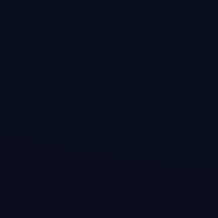
对于拥有四座世界杯冠军的传统豪门而言，“无缘世
拷问。球迷的愤怒、媒体的质疑、足协的动荡交织
卡纳瓦罗公开提到“不能再缺席世界杯”，其实映射
利再次无缘世界大赛，其影响将不止于一届赛事，
票”。
加图索的形象 硬度与激情是否足以成为复兴符号
在许多球迷的记忆里，加图索几乎是“蓝衣精神”的
时代意大利中场防线最后的保险。当年卡纳瓦罗在