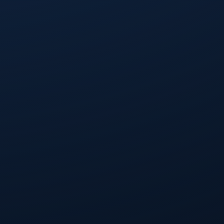
平台
2026-08-09
欧联杯：利物浦不敌亚特兰大，无缘
晋级
2026-08-09