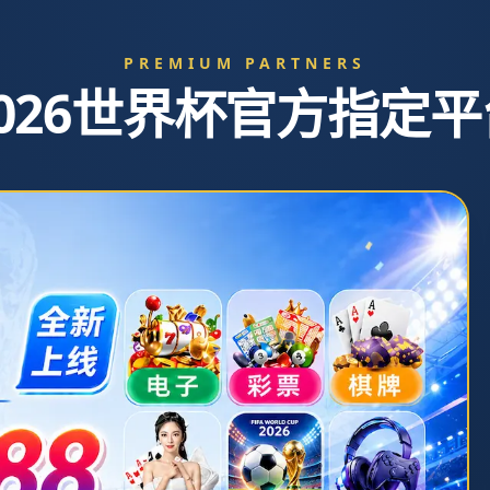
网站首页
关于我们
服务优势
新闻资讯
网站首页
新闻资讯