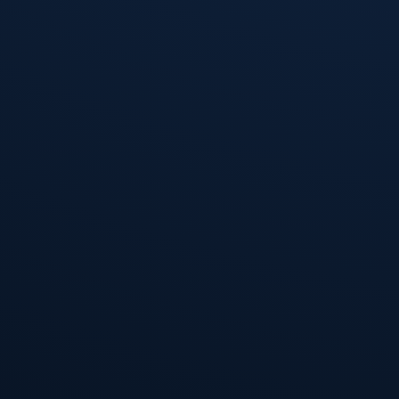
从世界之巅到连续缺席 世界杯之痛刻在意大利足球
2006年柏林之夜，卡纳瓦罗高举大力神杯，那一刻