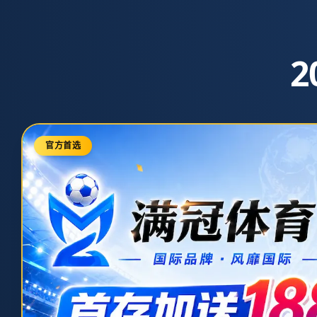
admin@rxxfsb.cn
0371-8258326