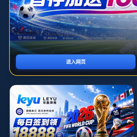
Admin
新闻资讯
卡纳瓦罗：希望加图索能成功，意大利不
卡纳瓦罗的牵挂与意大利的自尊 重返世界杯的必答
当卡纳瓦罗在接受采访时说出“希望加图索能成功，
猛地戳了一下。这不仅是一位前队长对昔日队友的
与反思。两届世界杯无缘正赛的刺痛，还远未退去
了简单的技战术范畴，上升为关于传统、荣誉和未