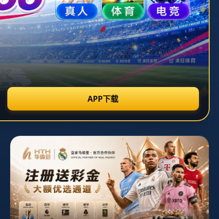
2025-12-04 02:29:01
进18强赛
新加坡晋级18强赛
队，这场比赛对于泰国队来说至关重要，直接关系到他们
国队近年来展现出了不俗的实力，而新加坡队则相对处于
预测等方面，为大家详细解析这场备受关注的对决。
东南亚地区，他们一直是顶尖球队之一。泰国队不仅拥有
成熟度。特别是在主场作战时，泰国队往往能借助主场优
近年来有所进步，但整体实力与泰国队仍有不小差距。无