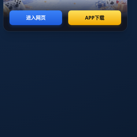
团队介绍
新闻资讯
联系我们
热门新闻
2-2！莫德里奇助攻，新援神鬼莫
测，AC米兰93分钟绝平，守住榜首
2026-08-07
“稳赢策略！贝林厄姆若助皇马夺欧
冠，多特将获500万奖金”
2026-08-07
中国腰旗橄榄球工作委员会成立
2026-08-07