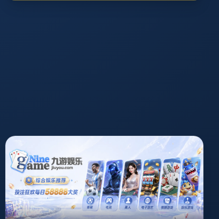
搜索
栏目导航
关于我们
服务优势