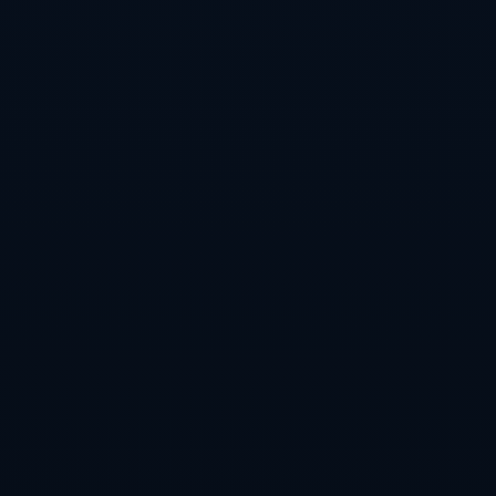
搜索
栏目导航
关于我们
服务优势
团队介绍
新闻资讯
联系我们