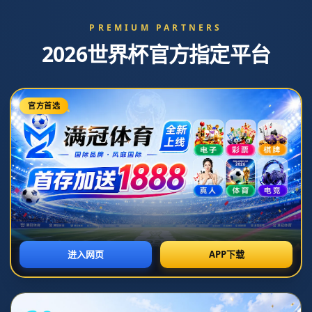
新闻资讯
网站首页
新闻资讯
2025-11-24 02:28:56