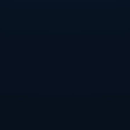
分享至:
需求表单