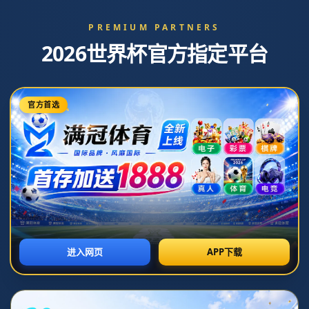
新闻资讯
网站首页
新闻资讯
2025-11-18 02:28:53