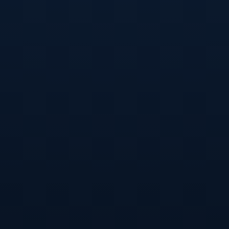
在足球历史上，选择在巅峰退役的球员并不多，但每
一位这样做的球员都赢得了尊重。比如法国传奇齐达
内，他在2006年世界杯后选择退役，尽管那届赛事的
结局并不完美，但他的决定让人们记住了他在球场上
的最后风采。同样，克罗斯的选择也让人联想到这种
智慧。
与其在状态下滑时被遗忘，不如在高光时刻主
动离开
，这样的退役方式无疑更能体现一名球员的格
局。
克罗斯的职业生涯中，从未有过太多的负面新闻，他
的专注和专业态度也是年轻球员的榜样。他在皇马的
最后几个赛季，依然保持着极高的竞技水平，场均传
球成功率高达90%以上，这样的数据足以证明他并未
“老去”。但他依然选择在
最合适的时间
退出，或许正是
因为他明白，足球不仅仅是比赛，更是一种对自我的