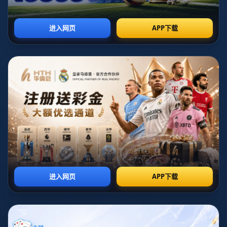
在足球的世界里，有些名字注定会被历史铭记，而托
尼-克罗斯无疑是其中之一。这位德国中场大师近日宣
布，将在2024年欧洲杯结束后正式挂靴，结束自己辉
煌的职业生涯。他的决定让人既感慨又敬佩，选择在
巅峰时期急流勇退，不仅体现了对足球的尊重，也为
自己的传奇生涯画上了一个完美的句号。今天，我们
就来聊聊克罗斯退役背后的故事，以及他留下的无尽
荣光。