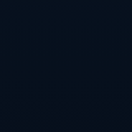
此外，克罗斯的退役也让人开始思考，足球世界是否
会因此失去一种独特的风格。他的离去，意味着那个
以控制和节奏为核心的中场时代或许将逐渐淡出，取
而代之的是更加注重速度和冲击的风格。但无论如
何，克罗斯的名字和他的球风，都将成为足球历史中
不可磨灭的一部分。
分享至: