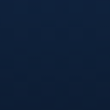
的高光时刻离开，而不是等到状态下滑时被迫退场。
这种“急流勇退”的心态，不仅是对自己职业生涯的负
责，也是对球迷的尊重。试想，如果他选择继续踢下
去，或许会因为年龄和体能的限制而逐渐失去昔日的
光芒，而现在的决定，却让他的传奇形象永远定格在
巅峰。