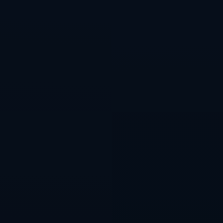
提交
搜索