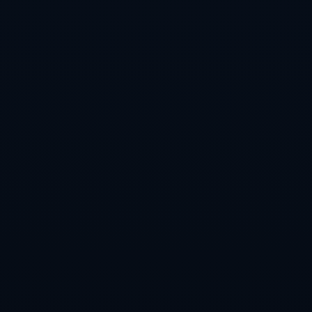
栏目导航
关于我们
服务优势
团队介绍
新闻资讯
联系我们
热门新闻
欧洲杯冠军赔率揭晓：英格兰领跑，法德葡
紧随其后