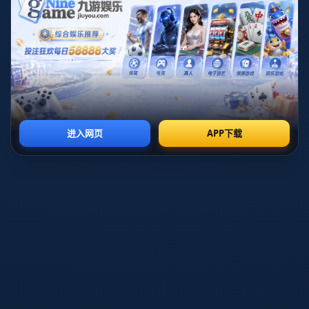
从巅峰到告别：克罗斯的选择为何令人动容
克罗斯的职业生涯堪称教科书级别。从拜仁慕尼黑到
皇家马德里，他不仅在俱乐部层面拿遍了所有重要奖
杯，更在2014年世界杯上帮助德国队登顶世界之巅。
他的传球精准如手术刀，视野开阔如鹰眼，被球迷誉
为“中场大脑”。然而，就在外界期待他继续书写辉煌
时，克罗斯却选择了退役。
这种在巅峰时期主动告别
的勇气
，正是他与众不同的地方。
据克罗斯本人在社交媒体上透露，他希望在职业生涯