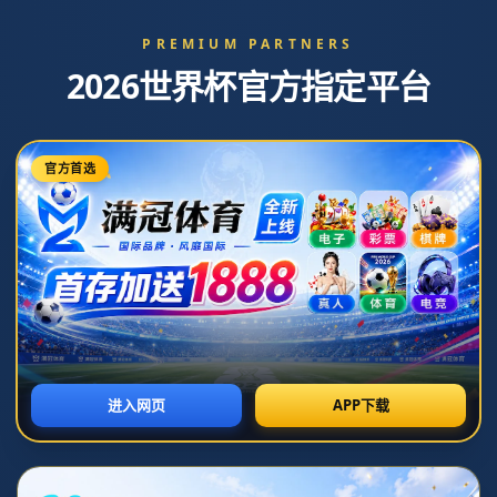
新闻资讯
网站首页
新闻资讯
2025-11-17 02:28:54