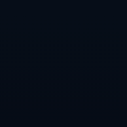
栏目导航
关于我们
服务优势
团队介绍
新闻资讯
联系我们