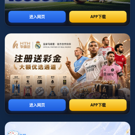
罗马主场优势不容小觑
罗马作为意甲劲旅，在主场的表现一向令人印象深
刻。他们的战术体系以防守为核心，通过中场的快速
转换寻找反击机会。本赛季，罗马在主场面对强敌时
往往能展现出顽强的斗志，尤其是在欧联杯赛场上，
球队多次依靠主场优势击败对手。
值得注意的是
，罗
马近几场欧联杯主场比赛中，场均失球数控制在
1球以
内
，这无疑为他们迎战勒沃库森增添了信心。此外，
罗马的主场球迷氛围也是一大助力，狂热的助威声往
往能激发球员的斗志。