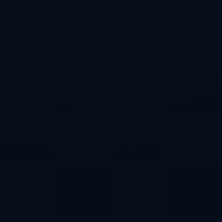
提交
搜索