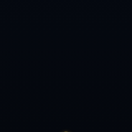
栏目导航
关于我们
服务优势
团队介绍
新闻资讯
联系我们
友情链接
友情链接