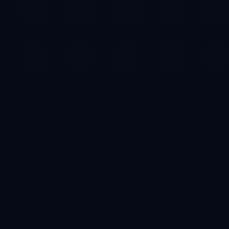
订阅我们
亚新app（rxxfsb.cn）「阿文力荐」 亚新平台
官网登录入口，支持网页与移动端同步体验，全
天候