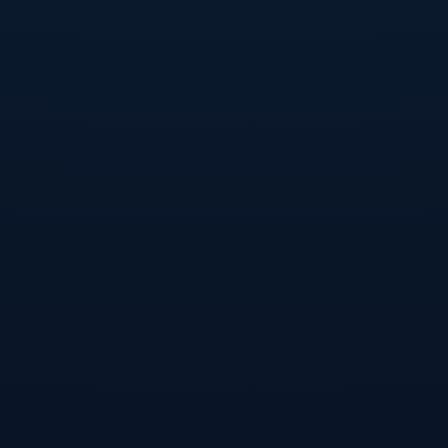
此外，边路的对决也是一大看点。勒沃库森的边路球
员速度快、冲击力强，经常通过快速下底制造威胁，
而罗马的边后卫在防守端的表现则显得有些吃力。
如
何限制勒沃库森的边路进攻
，将是罗马教练组需要重
点解决的问题。
历史交锋与近期状态对比