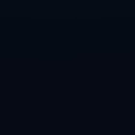
C罗再谈曼联：架构出错阿莫林无法创奇
迹，为此难过希望尽快复兴
2026-08-07
“欧洲杯期间，英格兰太太团拟斥资10万英
镑聘请专属安保”
2026-08-07
据统计王力宏杭州演唱会三天狂飙104首曲
2026-08-07
订阅我们
亚新app（rxxfsb.cn）「阿文力荐」 亚新平台