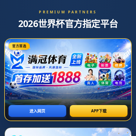
新闻资讯
网站首页
新闻资讯
2025-11-15 16:48:25