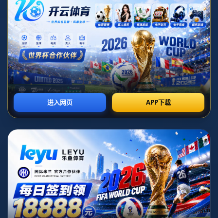
Admin
新闻资讯
德国迎战希腊：欧洲杯前最后热身，战术深
度解析
德国VS希腊友谊赛分析：欧洲杯前最后热身
在即将到来的欧洲杯正赛之前，德国国家队迎来了一
场关键的热身赛，对阵希腊队。这场比赛不仅是德国
队赛前调整状态的最后机会，也是主教练纳格尔斯曼
检验阵容、战术的最后舞台。本文将围绕这场友谊赛
展开深入分析，探讨德国队的备战情况、双方实力对
比以及比赛可能带来的启示。
德国队备战欧洲杯：最后一次实战演练
作为东道主，德国队在2024年欧洲杯上肩负着巨大期
望。近年来，德国足球经历了低谷期，连续两届世界